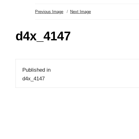
Previous Image
Next Image
d4x_4147
Beitragsnavigation
Published in
d4x_4147