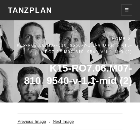
TANZPLAN
HOME
K15-RO7.06.M07-810_9540-V-1.1-MID (2)
K15-
RO7.06.M07-810_9540-V-1.1-MID (2)
K15-RO7.06.M07-
810_9540-v-1.1-mid (2)
Previous Image
Next Image