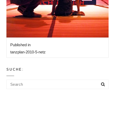
Beitragsnavigation
Published in
tanzplan-2010-5-netz
SUCHE:
Search
Sea
for: