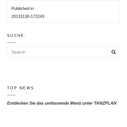
Beitragsnavigation
Published in
20131130-172243
SUCHE:
Search
Sea
for:
TOP NEWS
Entdecken Sie das umfassende Menü unter TANZPLAN