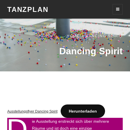
TANZPLAN
HOME
DANCING SPIRIT
Dancing Spirit
Herunterladen
Ausstellungsflyer Dancing Spirit
D
ie Ausstellung erstreckt sich über mehrere
Räume und ist doch eine einzige