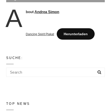
A
bout
Andrea Simon
Herunterladen
Dancing Spirit Plakat
SUCHE:
Search
Sea
for:
TOP NEWS