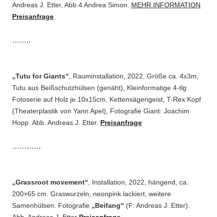
Andreas J. Etter, Abb.4 Andrea Simon.
MEHR INFORMATION
Preisanfrage
……..
„Tutu for Giants“
, Rauminstallation, 2022, Größe ca. 4x3m,
Tutu aus Beißschutzhülsen (genäht), Kleinformatige 4-tlg
Fotoserie auf Holz je 10x15cm, Kettensägengeist, T-Rex Kopf
(Theaterplastik von Yann Apel), Fotografie Giant: Joachim
Hopp. Abb. Andreas J. Etter.
Preisanfrage
…………
„Grassroot movement“
, Installation, 2022, hängend, ca.
200×65 cm. Graswurzeln, neonpink lackiert, weitere
Samenhülsen. Fotografie
„Beifang“
(F: Andreas J. Etter).