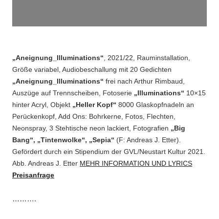
„Aneignung_Illuminations“
, 2021/22, Rauminstallation,
Größe variabel, Audiobeschallung mit 20 Gedichten
„Aneignung_Illuminations“
frei nach Arthur Rimbaud,
Auszüge auf Trennscheiben, Fotoserie
„Illuminations“
10×15
hinter Acryl, Objekt
„Heller Kopf“
8000 Glaskopfnadeln an
Perückenkopf, Add Ons: Bohrkerne, Fotos, Flechten,
Neonspray, 3 Stehtische neon lackiert, Fotografien
„Big
Bang“, „Tintenwolke“, „Sepia“
(F: Andreas J. Etter).
Gefördert durch ein Stipendium der GVL/Neustart Kultur 2021.
Abb. Andreas J. Etter
MEHR INFORMATION UND LYRICS
Preisanfrage
……….