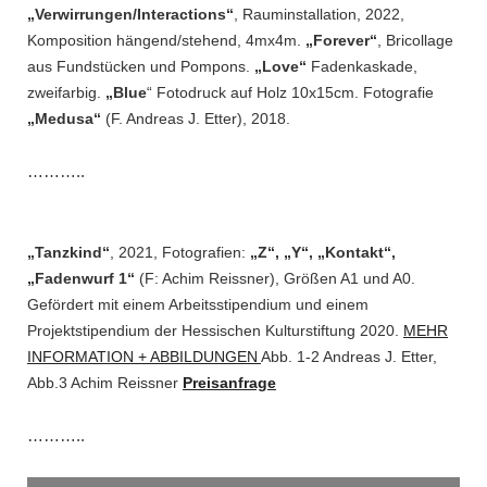
„Verwirrungen/Interactions“
, Rauminstallation, 2022,
Komposition hängend/stehend, 4mx4m.
„Forever“
, Bricollage
aus Fundstücken und Pompons.
„Love“
Fadenkaskade,
zweifarbig.
„Blue
“ Fotodruck auf Holz 10x15cm. Fotografie
„Medusa“
(F. Andreas J. Etter), 2018.
………..
„Tanzkind“
, 2021, Fotografien:
„Z“, „Y“, „Kontakt“,
„Fadenwurf 1“
(F: Achim Reissner), Größen A1 und A0.
Gefördert mit einem Arbeitsstipendium und einem
Projektstipendium der Hessischen Kulturstiftung 2020.
MEHR
INFORMATION + ABBILDUNGEN
Abb. 1-2 Andreas J. Etter,
Abb.3 Achim Reissner
Preisanfrage
………..