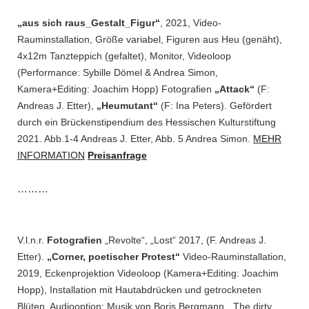
„aus sich raus_Gestalt_Figur“
, 2021, Video-
Rauminstallation, Größe variabel, Figuren aus Heu (genäht),
4x12m Tanzteppich (gefaltet), Monitor, Videoloop
(Performance: Sybille Dömel & Andrea Simon,
Kamera+Editing: Joachim Hopp) Fotografien
„Attack“
(F:
Andreas J. Etter),
„Heumutant“
(F: Ina Peters). Gefördert
durch ein Brückenstipendium des Hessischen Kulturstiftung
2021. Abb.1-4 Andreas J. Etter, Abb. 5 Andrea Simon.
MEHR
INFORMATION
Preisanfrage
………
V.l.n.r.
Fotografien
„Revolte“, „Lost“ 2017, (F. Andreas J.
Etter).
„Corner, poetischer Protest“
Video-Rauminstallation,
2019, Eckenprojektion Videoloop (Kamera+Editing: Joachim
Hopp), Installation mit Hautabdrücken und getrockneten
Blüten, Audiooption: Musik von Boris Bergmann. „The dirty