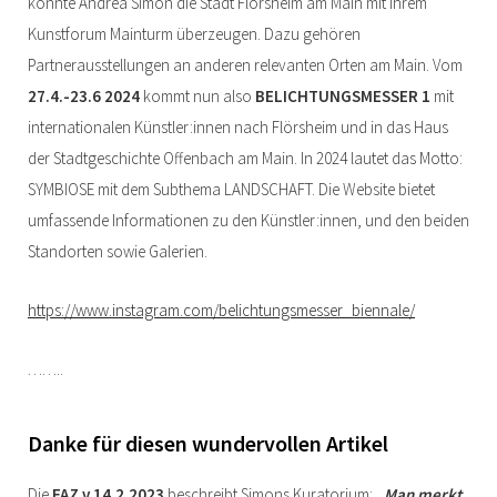
konnte Andrea Simon die Stadt Flörsheim am Main mit ihrem
Kunstforum Mainturm überzeugen. Dazu gehören
Partnerausstellungen an anderen relevanten Orten am Main. Vom
27.4.-23.6 2024
kommt nun also
BELICHTUNGSMESSER 1
mit
internationalen Künstler:innen nach Flörsheim und in das Haus
der Stadtgeschichte Offenbach am Main. In 2024 lautet das Motto:
SYMBIOSE mit dem Subthema LANDSCHAFT. Die Website bietet
umfassende Informationen zu den Künstler:innen, und den beiden
Standorten sowie Galerien.
https://www.instagram.com/belichtungsmesser_biennale/
……..
Danke für diesen wundervollen Artikel
Die
FAZ v.14.2.2023
beschreibt Simons Kuratorium:
„Man merkt,