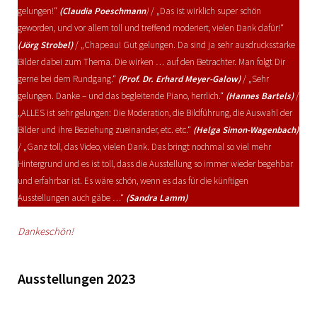
gelungen!“
(Claudia Poeschmann
)
/ „Das ist wirklich super schön
geworden, und vor allem toll und treffend moderiert, vielen Dank dafür!“
(Jörg Strobel)
/ „Chapeau! Gut gelungen. Da sind ja sehr ausdrucksstarke
Bilder dabei zum Thema. Die wirken … auf den Betrachter. Man folgt Dir
gerne bei dem Rundgang.“
(Prof. Dr. Erhard Meyer-Galow)
/ „Sehr
gelungen. Danke – und das begleitende Piano, herrlich.“
(Hannes Bartels)
/
„ALLES ist sehr gelungen: Die Moderation, die Bildführung, die Auswahl der
Bilder und ihre Beziehung zueinander, etc. etc.“
(Helga Simon-Wagenbach)
/ „Ganz toll, das Video, vielen Dank. Das bringt nochmal so viel mehr
Hintergrund und es ist toll, dass die Ausstellung so immer wieder begehbar
und erfahrbar ist. Es wäre schön, wenn es das für die künftigen
Ausstellungen auch gäbe …“
(Sandra Lamm)
Dankeschön!
Ausstellungen 2023