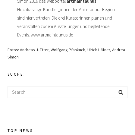
Simon 2019 das Webportal
artmaintaunus
.
Hochkarätige Künstler_innen der Main-Taunus Region
sind hier vertreten. Die drei Kuratorinnen planen und
veranstalten zudem Ausstellungen und begleitende
Events.
www.artmaintaunus.de
Fotos: Andreas J. Etter, Wolfgang Pfankuch, Ulrich Häfner, Andrea
Simon
SUCHE:
Search
Sear
for:
TOP NEWS