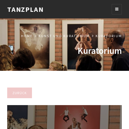
TANZPLAN
HOME
KUNST UND KURATORIUM
KURATORIUM
Kuratorium
ZURÜCK