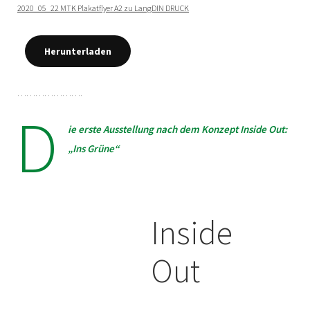
2020_05_22 MTK Plakatflyer A2 zu LangDIN DRUCK
Herunterladen
………………….
D
ie erste Ausstellung nach dem Konzept Inside Out:
„Ins Grüne“
Inside
Out